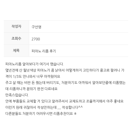
작성자
구선영
조회수
2700
제목
피아노 리폼 후기
피아노리폼 알아보다가 여기서 했습니다.
몇년전에 산 월넛색상 피아노가 좀 낡아서 어떻게하지 고민하다가 중고로 팔려니 가
격이 1/3도 안나와서 너무 아까웠어요
주고 살 때는 비싼 돈 줬는데 버리기도, 처분하기도 아까워서 알아보던중에 리폼했는
데 리폼하니까 분위기 완전 다르네요
만족스럽습니다.
안에 부품들도 교체할 거 있다고 알려주셔서 교체도하고 조율까지해서 아주 좋네요
이런거 원래 귀찮아서 작성안하는데 ,,, 작성합니다^^
다른분들도 처분하기 어려우시면 리폼추천이요 ㅎ