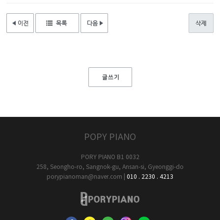
POPY PIANO
PORY PIANO B1 0032
258, Seongho-ro, Sangnok-gu, Ansan-si, Gyeonggi-do
porypianoman@naver.com
|
010 . 2230 . 4213